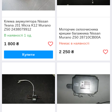
Клема акумулятора Nissan
Teana J31 Micra K12 Murano
Z50 2438079912
Моторчик склоочисника
кришки багажника Nissan
В наявності 1 од.
Murano Z50 28710CB00A
28710CB000
1 800
Немає в наявності
₴
2 250
₴
Купити