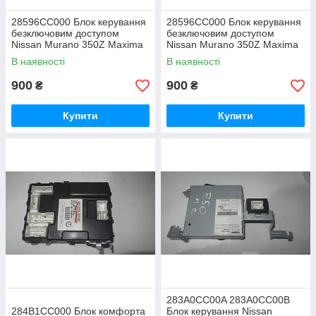
28596CC000 Блок керування
28596CC000 Блок керування
безключовим доступом
безключовим доступом
Nissan Murano 350Z Maxima
Nissan Murano 350Z Maxima
A33 X-Trail T30
A33 X-Trail T30
В наявності
В наявності
900
900
₴
₴
Купити
Купити
283A0CC00A 283A0CC00B
284B1CC000 Блок комфорта
Блок керування Nissan