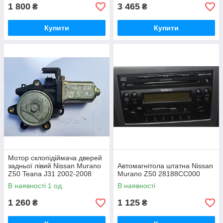
1 800
3 465
₴
₴
Купити
Купити
Мотор склопідіймача дверей
задньої лівий Nissan Murano
Автомагнітола штатна Nissan
Z50 Teana J31 2002-2008
Murano Z50 28188CC000
8073089915 807308990A
В наявності 1 од.
В наявності
1 260
1 125
₴
₴