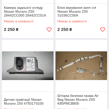
Камера заднього огляду
Блок керування акпп cvt
Nissan Murano Z50
Nissan Murano Z50
28442CC000 28442CC01A
31036CC00A
28442CC00A
Немає в наявності
Немає в наявності
2 250
2 250
₴
₴
Шторка безпеки права Air
Датчик гравітації Nissan
Bag Nissan Murano Z50
Murano Z50 479317S100
K85PMCB800