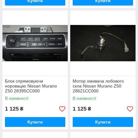
Купити
Купити
Блок спрямовуючи
Мотор омивача лобового
норовацію Nissan Murano
скла Nissan Murano Z50
Z50 28395CC000
28621CC000
В наявності
В наявності
1 125
1 125
₴
₴
Купити
Купити