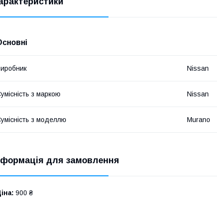
арактеристики
Основні
иробник
Nissan
умісність з маркою
Nissan
умісність з моделлю
Murano
нформація для замовлення
іна:
900 ₴