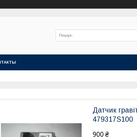
НТАКТЫ
Датчик граві
479317S100
900 ₴