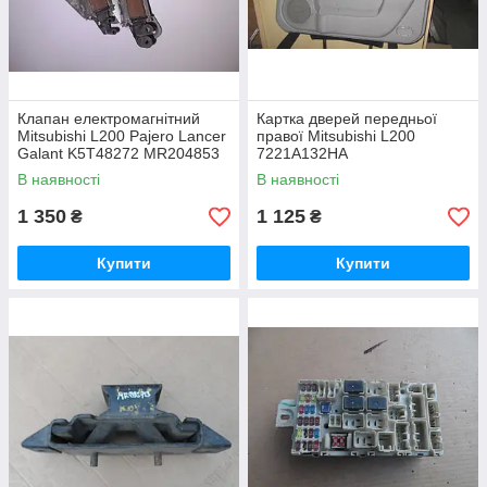
Клапан електромагнітний
Картка дверей передньої
Mitsubishi L200 Pajero Lancer
правої Mitsubishi L200
Galant K5T48272 MR204853
7221A132HA
В наявності
В наявності
1 350
1 125
₴
₴
Купити
Купити