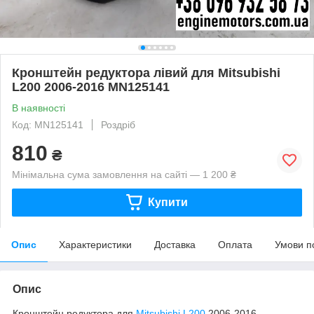
Кронштейн редуктора лівий для Mitsubishi
L200 2006-2016 MN125141
В наявності
Код: MN125141
Роздріб
810
₴
Мінімальна сума замовлення на сайті — 1 200 ₴
Купити
Опис
Характеристики
Доставка
Оплата
Умови п
Опис
Кронштейн редуктора для
Mitsubishi
L200
2006-2016