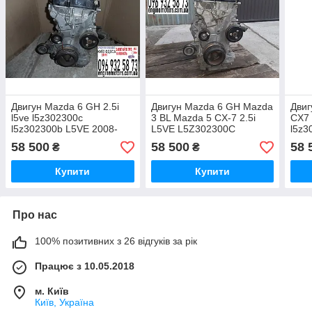
Двигун Mazda 6 GH 2.5i
Двигун Mazda 6 GH Mazda
Двиг
l5ve l5z302300c
3 BL Mazda 5 CX-7 2.5i
CX7 
l5z302300b L5VE 2008-
L5VE L5Z302300C
l5z3
2012
L5Z302300B L5Z902300
l5z9
58 500
58 500
58 
₴
₴
L5Z902300A
Купити
Купити
Про нас
100% позитивних з 26 відгуків за рік
Працює з 10.05.2018
м. Київ
Київ, Україна