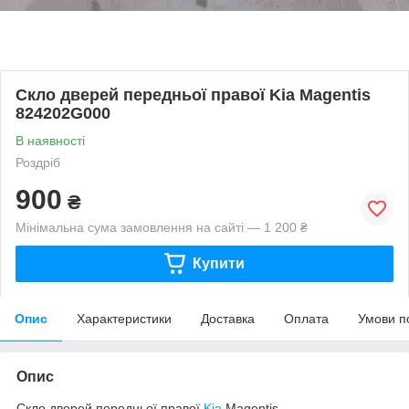
Скло дверей передньої правої Kia Magentis
824202G000
В наявності
Роздріб
900
₴
Мінімальна сума замовлення на сайті — 1 200 ₴
Купити
Опис
Характеристики
Доставка
Оплата
Умови п
Опис
Скло дверей передньої правої
Kia
Magentis