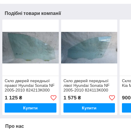
Подібні товари компанії
Скло дверей передньої
Скло дверей передньої
Скло
правої Hyundai Sonata NF
лівої Hyundai Sonata NF
Kia 
2005-2010 824213K000
2005-2010 824113K000
1 125
1 575
900
₴
₴
Купити
Купити
Про нас