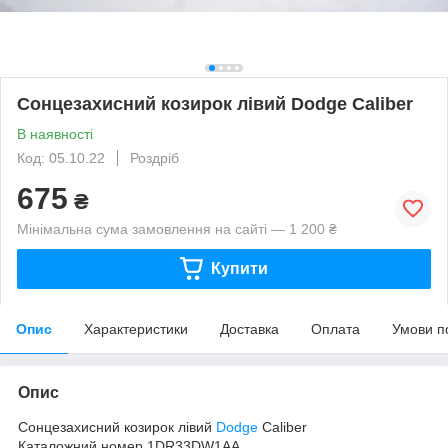
Сонцезахисний козирок лівий Dodge Caliber
В наявності
Код: 05.10.22
Роздріб
675
₴
Мінімальна сума замовлення на сайті — 1 200 ₴
Купити
Опис
Характеристики
Доставка
Оплата
Умови п
Опис
Сонцезахисний козирок лівий
Dodge
Caliber
Каталожний номер 1DR33DW1AA