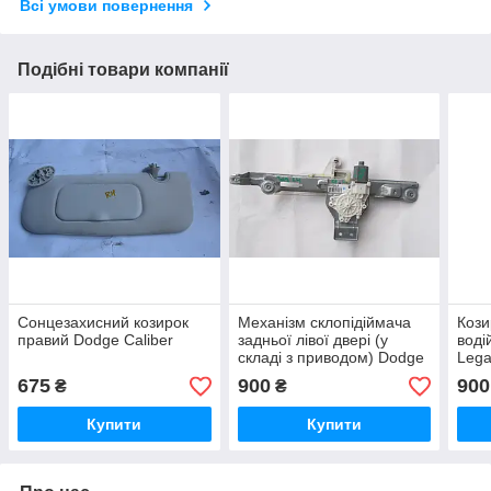
Всі умови повернення
Подібні товари компанії
Сонцезахисний козирок
Механізм склопідіймача
Кози
правий Dodge Caliber
задньої лівої двері (у
воді
складі з приводом) Dodge
Lega
Caliber 5179963AA
номе
675
900
900
₴
₴
Suba
Купити
Купити