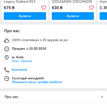
Legacy Outback B13
22012AA200 22012AA230
Impr
Tribeca 3.0 17533AA440
Lega
675
630
1 3
₴
₴
17533AA441
310
Купити
Купити
Про нас
100% позитивних з 26 відгуків за рік
Працює з 10.05.2018
м. Київ
Київ, Україна
Контакти
Сьогодні вихідний
Показати весь графік роботи
Про нас