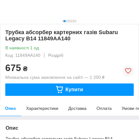
Трубка абсорбер картерних газів Subaru
Legacy B14 11849AA140
В наявності 1 од.
Код: 11849AA140
Роздріб
675
₴
Мінімальна сума замовлення на сайті — 1 200 ₴
Купити
Опис
Характеристики
Доставка
Оплата
Умови п
Опис
Трубка абсорбер картерних газів Subaru Legacy B14