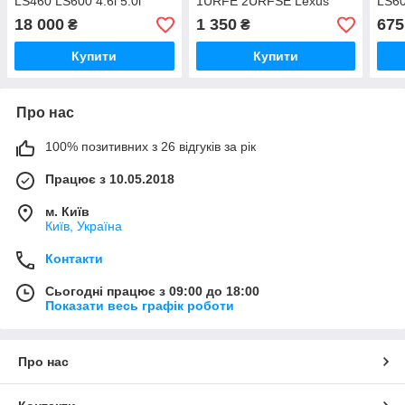
LS460 LS600 4.6i 5.0i
1URFE 2URFSE Lexus
LS6
1110239185 1110239186
LS460 GS460 4.6i 5.0i
238
18 000
1 350
675
₴
₴
Hybrid 2006-2010
2320938030 2325038020
Купити
Купити
Про нас
100% позитивних з 26 відгуків за рік
Працює з 10.05.2018
м. Київ
Київ, Україна
Контакти
Сьогодні працює з 09:00 до 18:00
Показати весь графік роботи
Про нас