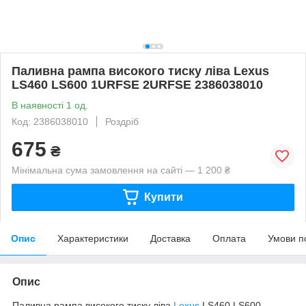
Паливна рампа високого тиску ліва Lexus
LS460 LS600 1URFSE 2URFSE 2386038010
В наявності 1 од.
Код: 2386038010
Роздріб
675
₴
Мінімальна сума замовлення на сайті — 1 200 ₴
Купити
Опис
Характеристики
Доставка
Оплата
Умови п
Опис
Паливна рампа високого тиску ліва
Lexus
LS460 LS600