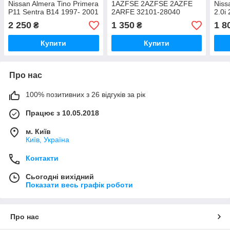
Nissan Almera Tino Primera
1AZFSE 2AZFSE 2AZFE
Niss
P11 Sentra B14 1997- 2001
2ARFE 32101-28040
2.0i
123
2 250
1 350
1 8
₴
₴
Купити
Купити
Про нас
100% позитивних з 26 відгуків за рік
Працює з 10.05.2018
м. Київ
Київ, Україна
Контакти
Сьогодні вихідний
Показати весь графік роботи
Про нас