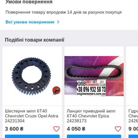
Умови повернення
Повернення товару впродовж 14 днів за рахунок покупця
Всі умови повернення
Подібні товари компанії
Шестерня акпп 6T40
Ланцюг приводний акпп
Гідр
Chevrolet Cruze Opel Astra
6T40 Chevrolet Epica
Chev
24231304
24238173
242
3 600
4 050
9 0
₴
₴