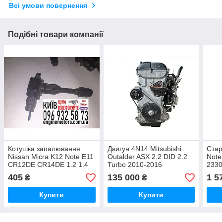
Всі умови повернення
Подібні товари компанії
Котушка запалювання
Двигун 4N14 Mitsubishi
Стар
Nissan Micra K12 Note E11
Outalder ASX 2.2 DID 2.2
Note
CR12DE CR14DE 1.2 1.4
Turbo 2010-2016
233
2002-2013 22448AX001
контрактний із Японії
233
405
135 000
1 5
₴
₴
Купити
Купити