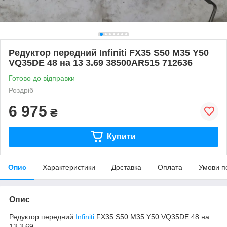
Редуктор передний Infiniti FX35 S50 M35 Y50
VQ35DE 48 на 13 3.69 38500AR515 712636
Готово до відправки
Роздріб
6 975
₴
Купити
Опис
Характеристики
Доставка
Оплата
Умови п
Опис
Редуктор передний
Infiniti
FX35 S50 M35 Y50 VQ35DE 48 на
13 3.69