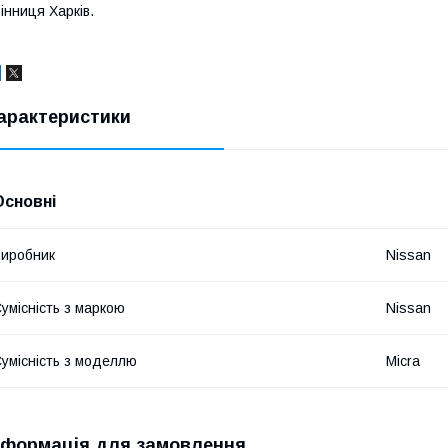
інниця Харків.
арактеристики
Основні
иробник
Nissan
умісність з маркою
Nissan
умісність з моделлю
Micra
нформація для замовлення