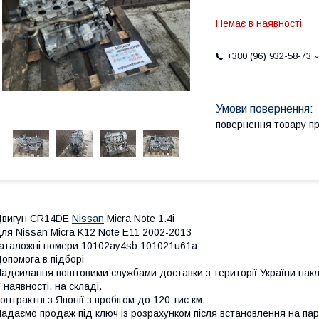
Немає в наявності
+380 (96) 932-58-73
повернення товару п
Двигун CR14DE
Nissan
Micra Note 1.4i
ля Nissan Micra K12 Note E11 2002-2013
аталожні номери 10102ay4sb 101021u61a
опомога в підборі
адсилання поштовими службами доставки з території України на
 наявності, на складі.
онтрактні з Японії з пробігом до 120 тис км.
адаємо продаж під ключ із розрахунком після встановлення на па