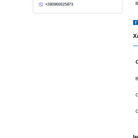
В
+380969325873
Х
В
С
С
І