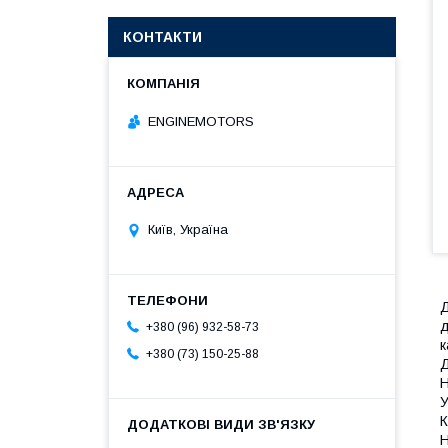
КОНТАКТИ
ENGINEMOTORS
Київ, Україна
д
+380 (96) 932-58-73
к
+380 (73) 150-25-88
Д
Н
У
К
Н