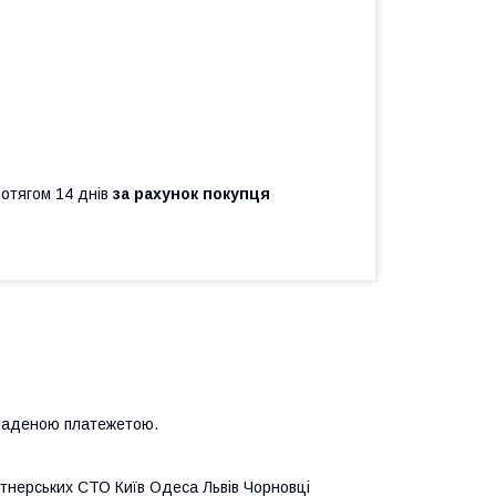
ротягом 14 днів
за рахунок покупця
кладеною платежетою.
ртнерських СТО Київ Одеса Львів Чорновці