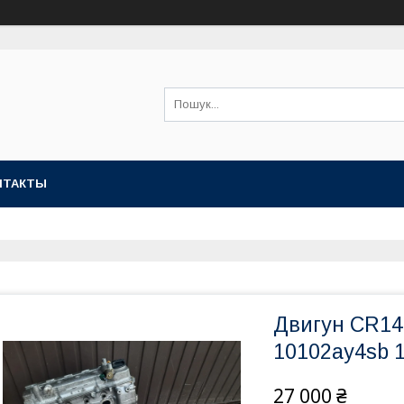
НТАКТЫ
Двигун CR14D
10102ay4sb 
27 000 ₴