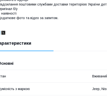
адсилання поштовими службами доставки територією України дет
ригінал б/у
 наявності
одаткове фото та відео за запитом.
арактеристики
Основні
Стан
Вживани
умісність з маркою
Jeep, Nis