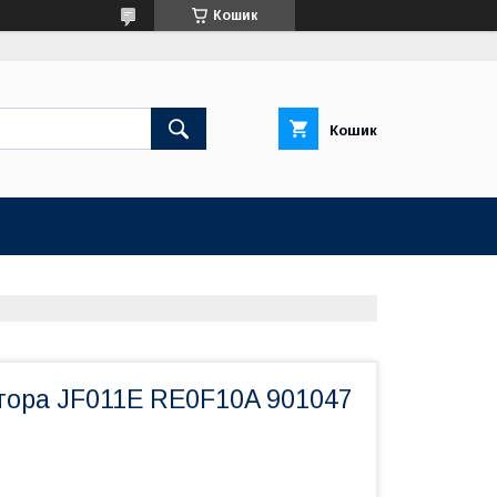
Кошик
Кошик
атора JF011E RE0F10A 901047