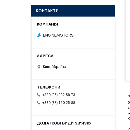
КОНТАКТИ
ENGINEMOTORS
Київ, Україна
+380 (96) 932-58-73
Р
о
+380 (73) 150-25-88
R
К
Г
Д