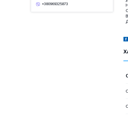
+380969325873
Н
О
В
Д
Х
С