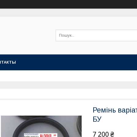
НТАКТЫ
Ремінь варі
БУ
7 200 ₴