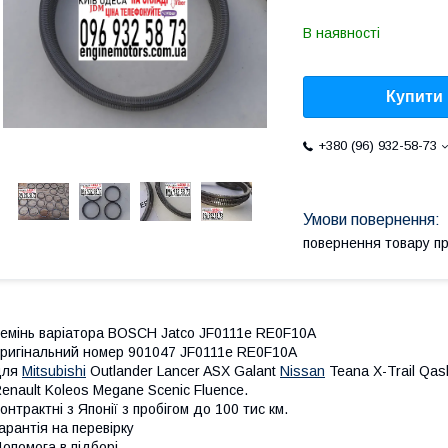
В наявності
Купити
+380 (96) 932-58-73
повернення товару п
емінь варіатора BOSCH Jatco JF0111e RE0F10A
ригінальний номер 901047 JF0111e RE0F10A
для
Mitsubishi
Outlander Lancer ASX Galant
Nissan
Teana X-Trail Qas
enault Koleos Megane Scenic Fluence.
онтрактні з Японії з пробігом до 100 тис км.
арантія на перевірку
опомога в підборі