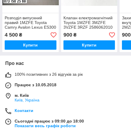
Розподіл випускний
Клапан електромагнітний
Захи
правий 1MZFE Toyota
Toyota 1MZFE 3MZFE
внут
Camry Avalon Lexus ES300
3VZFE 3RZF 2586062010
2MZ
3.0i 1350220010
113
4 500
900
900
₴
₴
Купити
Купити
Про нас
100% позитивних з 26 відгуків за рік
Працює з 10.05.2018
м. Київ
Київ, Україна
Контакти
Сьогодні працює з 09:00 до 18:00
Показати весь графік роботи