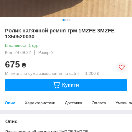
Ролик натяжной ремня грм 1MZFE 3MZFE
1350520030
В наявності 1 од.
Код: 24.09.22
Роздріб
675
₴
Мінімальна сума замовлення на сайті — 1 200 ₴
Купити
Опис
Характеристики
Доставка
Оплата
Умови п
Опис
Ролик натяжной ремня грм 1MZFE 3MZFE