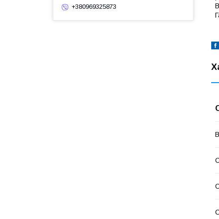
В
+380969325873
Г
Х
В
С
С