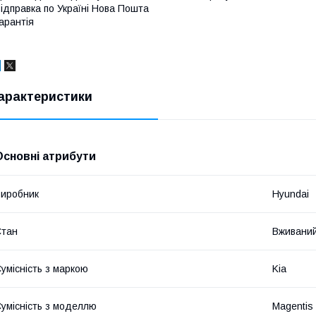
ідправка по Україні Нова Пошта
арантія
арактеристики
Основні атрибути
иробник
Hyundai
Стан
Вживани
умісність з маркою
Kia
умісність з моделлю
Magentis