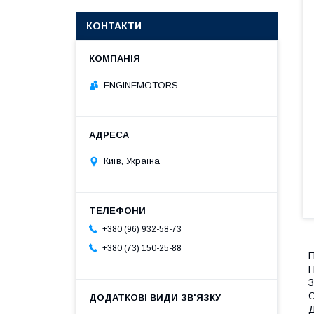
КОНТАКТИ
ENGINEMOTORS
Київ, Україна
+380 (96) 932-58-73
+380 (73) 150-25-88
П
П
З
С
Д