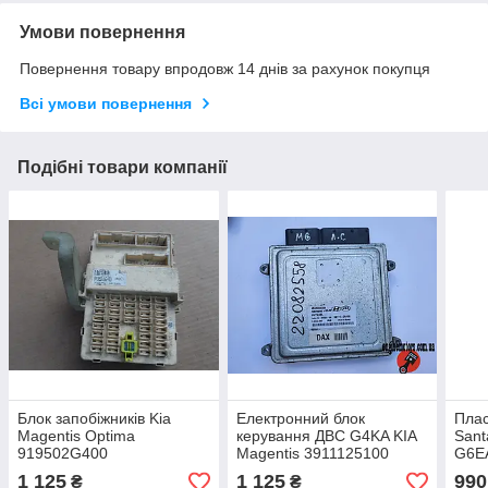
Умови повернення
Повернення товару впродовж 14 днів за рахунок покупця
Всі умови повернення
Подібні товари компанії
Блок запобіжників Kia
Електронний блок
Плас
Magentis Optima
керування ДВС G4KA KIA
Sant
919502G400
Magentis 3911125100
G6E
1 125
1 125
990
₴
₴