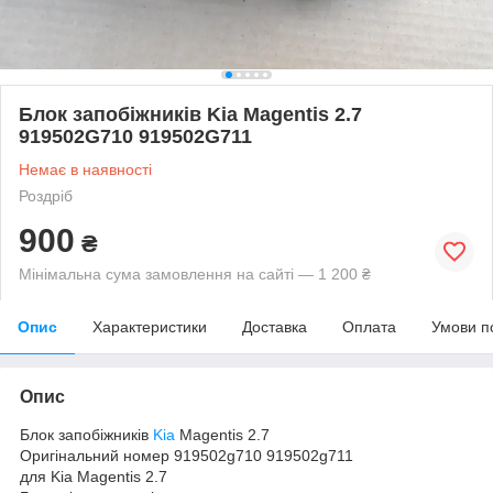
Блок запобіжників Kia Magentis 2.7
919502G710 919502G711
Немає в наявності
Роздріб
900
₴
Мінімальна сума замовлення на сайті — 1 200 ₴
Опис
Характеристики
Доставка
Оплата
Умови п
Опис
Блок запобіжників
Kia
Magentis 2.7
Оригінальний номер 919502g710 919502g711
для Kia Magentis 2.7