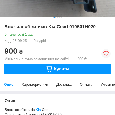
Блок запобіжників Kia Ceed 919501H020
В наявності 1 од.
Код: 28.09.25
Роздріб
900
₴
Мінімальна сума замовлення на сайті — 1 200 ₴
Купити
Опис
Характеристики
Доставка
Оплата
Умови п
Опис
Блок запобіжників
Kia
Ceed
Оригінальний номер 919501H020