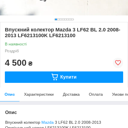
Впускний колектор Mazda 3 LF62 BL 2.0 2008-
2013 LF6213100K LF6213100
В наявності
Роздріб
4 500
₴
Купити
Опис
Характеристики
Доставка
Оплата
Умови п
Опис
Впускний колектор
Mazda
3 LF62 BL 2.0 2008-2013
Оригінальний номер LF6213100K LF6213100