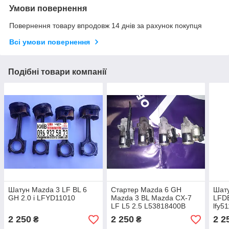
Умови повернення
Повернення товару впродовж 14 днів за рахунок покупця
Всі умови повернення
Подібні товари компанії
Шатун Mazda 3 LF BL 6
Стартер Mazda 6 GH
Шату
GH 2.0 i LFYD11010
Mazda 3 BL Mazda CX-7
LFD
LF L5 2.5 L53818400B
lfy5
M000T3727
2 250
2 250
2 2
₴
₴