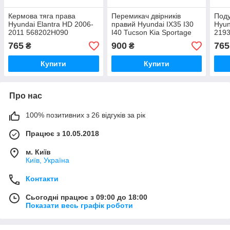
Кермова тяга права
Перемикач двірників
Поду
Hyundai Elantra HD 2006-
правий Hyundai IX35 I30
Hyun
2011 568202H090
I40 Tucson Kia Sportage
219
Soul Ceed 934202K560
219
765
900
765
₴
₴
Купити
Купити
Про нас
100% позитивних з 26 відгуків за рік
Працює з 10.05.2018
м. Київ
Київ, Україна
Контакти
Сьогодні працює з 09:00 до 18:00
Показати весь графік роботи