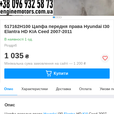
517162H100 Цапфа передня права Hyundai I30
Elantra HD KIA Ceed 2007-2011
В наявності 1 од.
Роздріб
1 035
₴
Мінімальна сума замовлення на сайті — 1 200 ₴
Купити
Опис
Характеристики
Доставка
Оплата
Умови п
Опис
Цапфа передня права
Hyundai
I30
Elantra
HD
KIA
Ceed 2007-