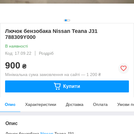
Лючок бензобака Nissan Teana J31
788309Y000
В наявності
Код: 17.09.22
Роздріб
900
₴
Мінімальна сума замовлення на сайті — 1 200 ₴
Купити
Опис
Характеристики
Доставка
Оплата
Умови п
Опис
Лючок бензобака
Nissan
Teana J31