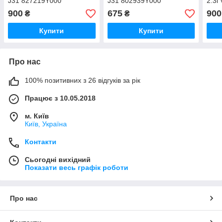
J31 827219Y000
J31 802939Y000
2.3i
900
675
900
₴
₴
Купити
Купити
Про нас
100% позитивних з 26 відгуків за рік
Працює з 10.05.2018
м. Київ
Київ, Україна
Контакти
Сьогодні вихідний
Показати весь графік роботи
Про нас