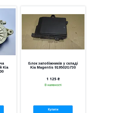
ча
Блок запобіжників у складі
й Kia
Kia Magentis 919502G730
00
1 125 ₴
В наявності
Купити