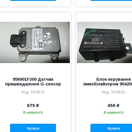
956901F300 Датчик
Блок керування
пришвидшення G-сенсор
іммобілайзером 95420
29.09.22
29.09.22
675 ₴
450 ₴
В наявності
В наявності
Купити
Купити