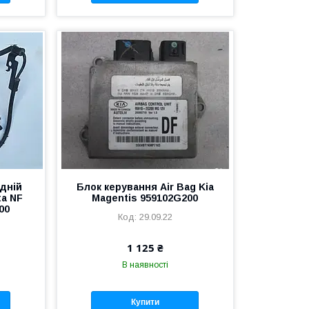
дній
Блок керування Air Bag Kia
ta NF
Magentis 959102G200
00
29.09.22
1 125 ₴
В наявності
Купити