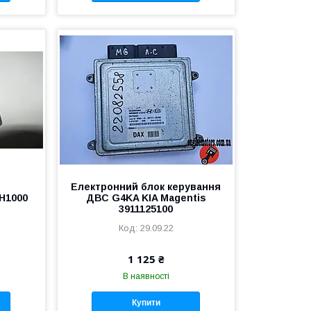
Електронний блок керування
H1000
ДВС G4KA KIA Magentis
3911125100
29.09.22
1 125 ₴
В наявності
Купити