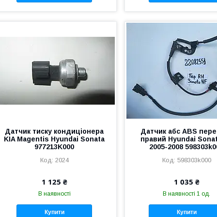
Датчик тиску кондиціонера
Датчик абс ABS пере
KIA Magentis Hyundai Sonata
правий Hyundai Sona
977213K000
2005-2008 598303k0
2024
598303k000
1 125 ₴
1 035 ₴
В наявності
В наявності 1 од.
Купити
Купити