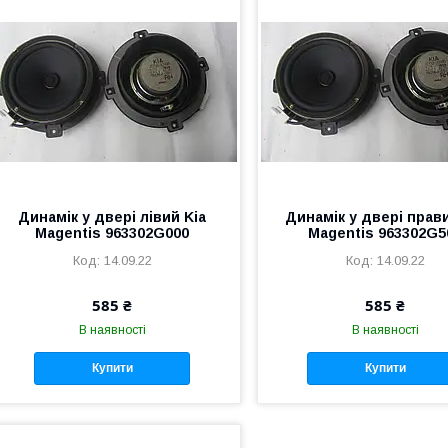
Динамік у двері лівий Kia
Динамік у двері прави
Magentis 963302G000
Magentis 963302G5
14.09.22
14.09.22
585 ₴
585 ₴
В наявності
В наявності
Купити
Купити