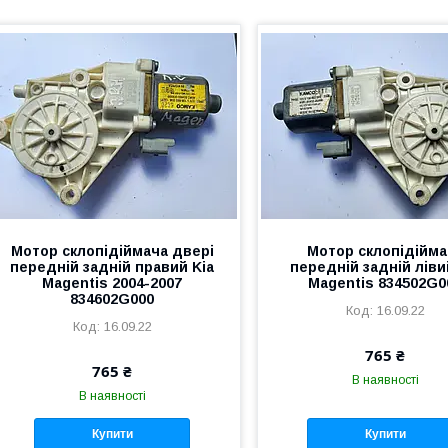
Мотор склопідіймача двері
Мотор склопідійма
передній задній правий Kia
передній задній ліви
Magentis 2004-2007
Magentis 834502G0
834602G000
16.09.22
16.09.22
765 ₴
765 ₴
В наявності
В наявності
Купити
Купити