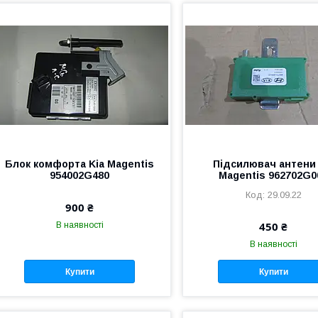
Блок комфорта Kia Magentis
Підсилювач антени 
954002G480
Magentis 962702G0
29.09.22
900 ₴
450 ₴
В наявності
В наявності
Купити
Купити