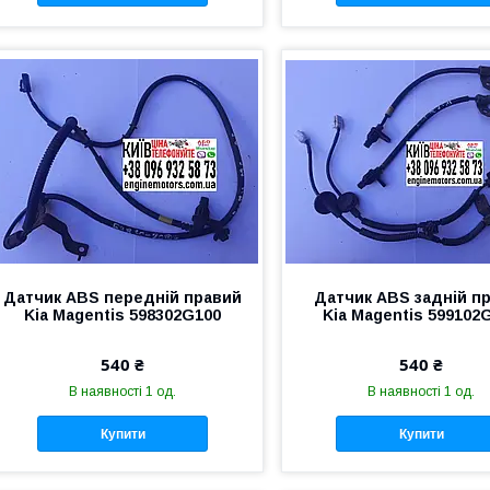
Датчик ABS передній правий
Датчик ABS задній п
Kia Magentis 598302G100
Kia Magentis 599102
540 ₴
540 ₴
В наявності 1 од.
В наявності 1 од.
Купити
Купити