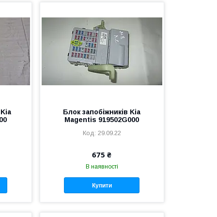
Kia
Блок запобіжників Kia
00
Magentis 919502G000
29.09.22
675 ₴
В наявності
Купити