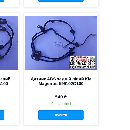
равий
Датчик ABS задній лівий Kia
G100
Magentis 599102G100
540 ₴
В наявності
Купити