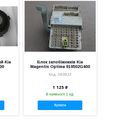
й Kia
Блок запобіжників Kia
00
Magentis Optima 919502G400
29.09.22
1 125 ₴
В наявності 1 од.
Купити