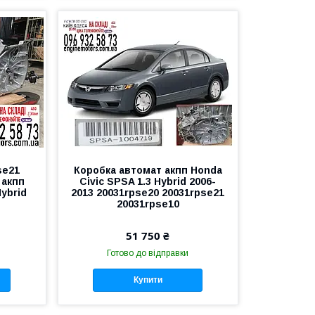
se21
Коробка автомат акпп Honda
 акпп
Civic SPSA 1.3 Hybrid 2006-
Hybrid
2013 20031rpse20 20031rpse21
20031rpse10
51 750 ₴
Готово до відправки
Купити