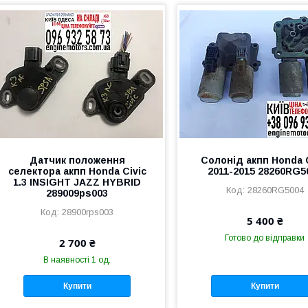
Датчик положення
Солонід акпп Honda C
селектора акпп Honda Civic
2011-2015 28260RG5
1.3 INSIGHT JAZZ HYBRID
28260RG5004
289009ps003
28900rps003
5 400 ₴
Готово до відправки
2 700 ₴
В наявності 1 од.
Купити
Купити