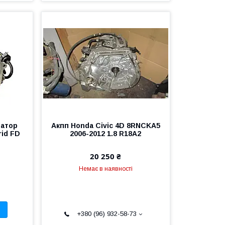
іатор
Акпп Honda Civic 4D 8RNCKA5
rid FD
2006-2012 1.8 R18A2
20 250 ₴
Немає в наявності
+380 (96) 932-58-73