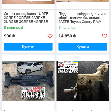
Датчик розподілила 1URFE
Піддон напівпіддон двигуна в
2GRFE 2GRFSE 2ARFXE
зборі з валами балансирів
2URGSE 3GRFSE 4GRFSE
2AZFE Toyota Camry RAV4
9091905060
Scion Alphard 2.4i
В наявності
В наявності
900
14 850
₴
₴
Купити
Купити