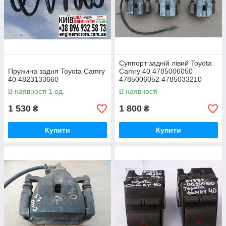
Суппорт задній лівий Toyota
Пружина задня Toyota Camry
Camry 40 4785006050
40 4823133660
4785006052 4785033210
4785033211
В наявності 1 од.
В наявності
1 530
1 800
₴
₴
Купити
Купити