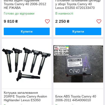
Балка задня підрамник
Головний гальмівний циліндр
Toyota Camry 40 2006-2012
у зборі Toyota Camry 40
НЕ РЖАВА
Lexus ES350 4720133470
Готово до відправки
В наявності
9 810
2 250
₴
₴
Купити
Купити
Котушка запалювання
2GRFE Toyota Camry Avalon
Блок ABS Toyota Camry 40
Highlander Lexus ES350
2006-2011 4454006010
RX350 3.5i 2008-2018