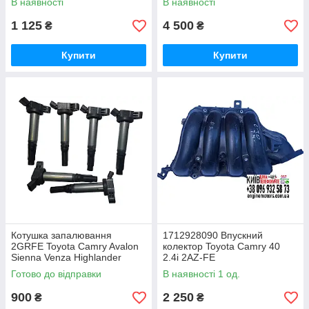
В наявності
В наявності
9091902255
1 125
4 500
₴
₴
Купити
Купити
Котушка запалювання
1712928090 Впускний
2GRFE Toyota Camry Avalon
колектор Toyota Camry 40
Sienna Venza Highlander
2.4i 2AZ-FE
Lexus ES350 RX350 3.5i
Готово до відправки
В наявності 1 од.
90919A2007
900
2 250
₴
₴