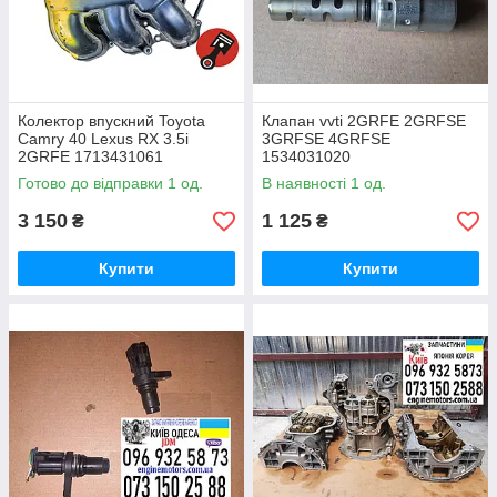
Колектор впускний Toyota
Клапан vvti 2GRFE 2GRFSE
Camry 40 Lexus RX 3.5i
3GRFSE 4GRFSE
2GRFE 1713431061
1534031020
Готово до відправки 1 од.
В наявності 1 од.
3 150
1 125
₴
₴
Купити
Купити