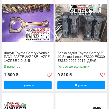
Шатун Toyota Camry Avensis
Балка задня Toyota Camry 30
RAV4 2AZFE 2AZFSE 1AZFE
40 Solara Lexus ES300 ES330
1AZFSE 2.0i 2.4i
ES350 2002-2012 ІДЕАЛ
1320129685B0
В наявності
Готово до відправки
1320129685C0
1320129686B0
1 800
9 810
₴
₴
Купити
Купити