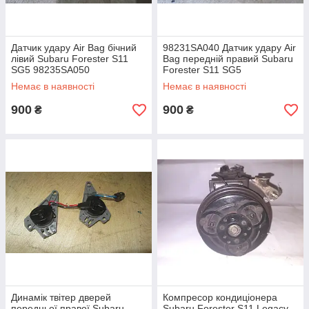
Датчик удару Air Bag бічний
98231SA040 Датчик удару Air
лівий Subaru Forester S11
Bag передній правий Subaru
SG5 98235SA050
Forester S11 SG5
Немає в наявності
Немає в наявності
900
900
₴
₴
Динамік твітер дверей
Компресор кондиціонера
передньої правої Subaru
Subaru Forester S11 Legacy