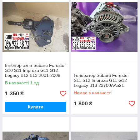
Інгібітор акпп Subaru Forester
S10 S11 Impreza G11 G12
Legacy B12 B13 2001-2008
Генератор Subaru Forester
31918AA000
S11 S12 Impreza G11 G12
В наявності 1 од.
Legacy B13 23700AA521
1 350
Немає в наявності
₴
1 800
₴
Купити