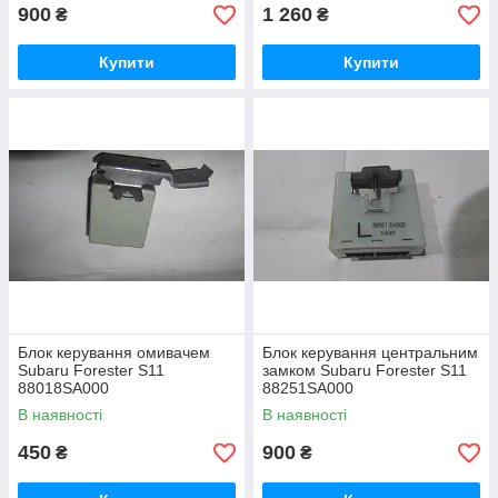
900
1 260
₴
₴
Купити
Купити
Блок керування омивачем
Блок керування центральним
Subaru Forester S11
замком Subaru Forester S11
88018SA000
88251SA000
В наявності
В наявності
450
900
₴
₴