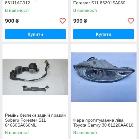
85111AC012
Forester S11 85201SA030
В наявності
В наявності
900
900
₴
₴
Купити
Купити
Ремінь безпеки задній правий
Subaru Forester S11
Фара протитуманна ліва
64660SA060ML
Toyota Camry 30 81220AA010
В наявності
В наявності