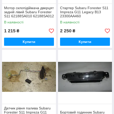
Мотор склопідіймача дверцят
Стартер Subaru Forester S11
задній лівий Subaru Forester
Impreza G11 Legacy B13
S11 62188SA010 62188SA012
23300AA460
В наявності
В наявності
1 215
2 250
₴
₴
Купити
Купити
Датчик рівня палива Subaru
Forester S11 Impreza G11
Бортовий годинник Subaru