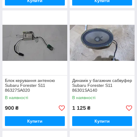
Купити
Купити
Блок керування антеною
Динамік у багажник сабвуфер
Subaru Forester S11
Subaru Forester S11
86327SA020
86301SA140
В наявності
В наявності
900
1 125
₴
₴
Купити
Купити