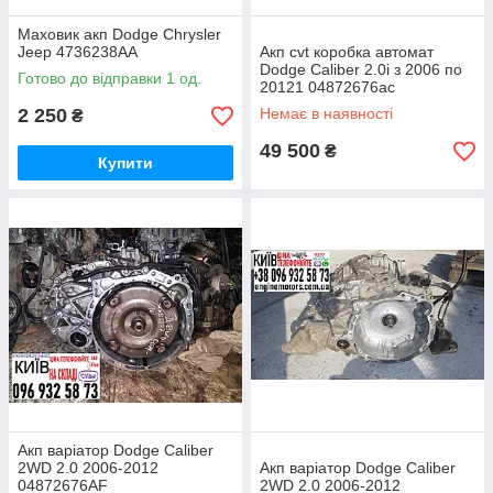
Маховик акп Dodge Chrysler
Jeep 4736238AA
Акп cvt коробка автомат
Dodge Caliber 2.0i з 2006 по
Готово до відправки 1 од.
20121 04872676ac
04872676af
2 250
Немає в наявності
₴
49 500
₴
Купити
Акп варіатор Dodge Caliber
2WD 2.0 2006-2012
Акп варіатор Dodge Caliber
04872676AF
2WD 2.0 2006-2012